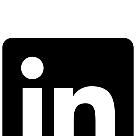
Sala 1302 – Água Verde
Curitiba/PR
CEP: 80240-240
Linkedin