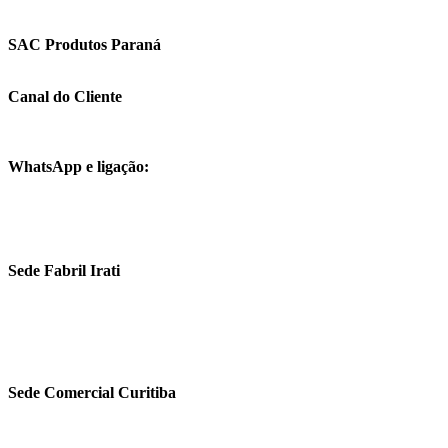
Relatório de Transparência
SAC Produtos Paraná
0800 042 7000
Canal do Cliente
+55 (42) 3421-5600
+55 (41) 3218-4600
WhatsApp e ligação:
+55 (41) 9676-0073
+55 (41) 9729-0021
comercial.fobras@fobras.com.br
Sede Fabril Irati
Av. Getúlio Vargas, 264
Centro – Irati/PR
CEP 84500-000
Sede Comercial Curitiba
R. Carneiro Lobo, 468