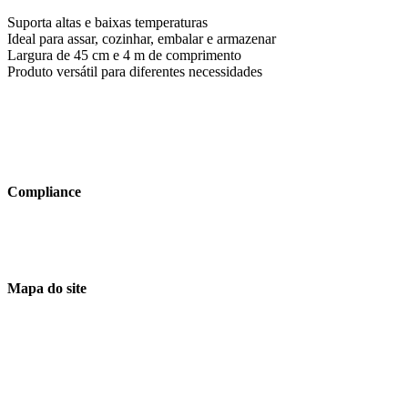
Suporta altas e baixas temperaturas
Ideal para assar, cozinhar, embalar e armazenar
Largura de 45 cm e 4 m de comprimento
Produto versátil para diferentes necessidades
Compliance
Código de Ética e Conduta
Canal de Denúncias
LGPD
Mapa do site
Empresa
Nossas Linhas
Novidades
Onde Atuamos
Sustentabilidade
Fale Conosco