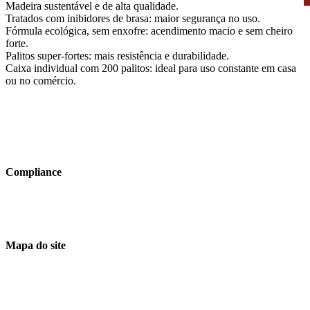
Madeira sustentável e de alta qualidade.
Tratados com inibidores de brasa: maior segurança no uso.
Fórmula ecológica, sem enxofre: acendimento macio e sem cheiro
forte.
Palitos super‑fortes: mais resistência e durabilidade.
Caixa individual com 200 palitos: ideal para uso constante em casa
ou no comércio.
Compliance
Código de Ética e Conduta
Canal de Denúncias
LGPD
Mapa do site
Empresa
Nossas Linhas
Novidades
Onde Atuamos