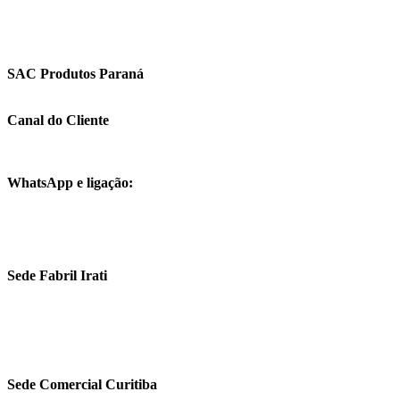
Sustentabilidade
Fale Conosco
Relatório de Transparência
SAC Produtos Paraná
0800 042 7000
Canal do Cliente
+55 (42) 3421-5600
+55 (41) 3218-4600
WhatsApp e ligação:
+55 (41) 9676-0073
+55 (41) 9729-0021
comercial.fobras@fobras.com.br
Sede Fabril Irati
Av. Getúlio Vargas, 264
Centro – Irati/PR
CEP 84500-000
Sede Comercial Curitiba