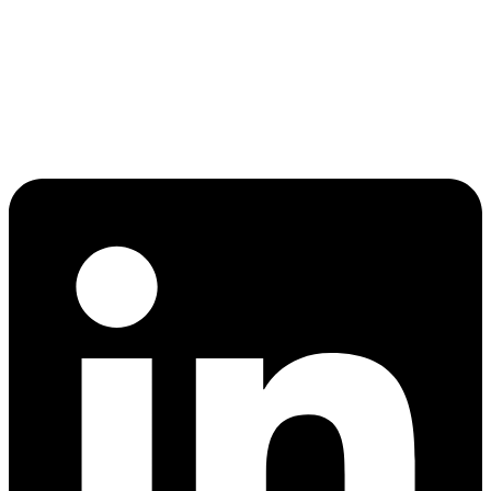
R. Carneiro Lobo, 468
Sala 1302 – Água Verde
Curitiba/PR
CEP: 80240-240
Linkedin